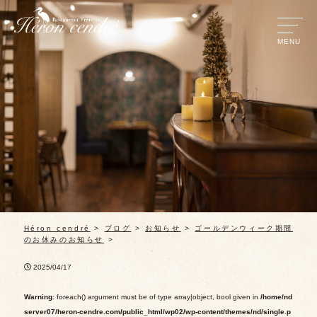
Héron cendré
>
ブログ
>
お知らせ
>
ゴールデンウィーク期間
のお休みのお知らせ
>
2025/04/17
Warning
: foreach() argument must be of type array|object, bool given in
/home/nd
server07/heron-cendre.com/public_html/wp02/wp-content/themes/nd/single.p