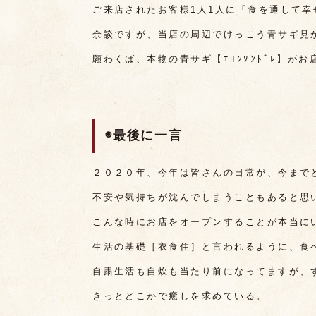
ご来店されたお客様1人1人に「食を通して
余談ですが、当店の周辺でけっこう青サギ見
願わくば、本物の青サギ【ｴﾛﾝｿﾝﾄﾞﾚ】
◉最後に一言
２０２０年、今年は皆さんの日常が、今まで
不安や気持ちが沈んでしまうこともあると思
こんな時にお店をオープンすることが本当に
生活の基礎［衣食住］と言われるように、食
自粛生活も自炊も当たり前になってますが、
きっとどこかで癒しを求めている。