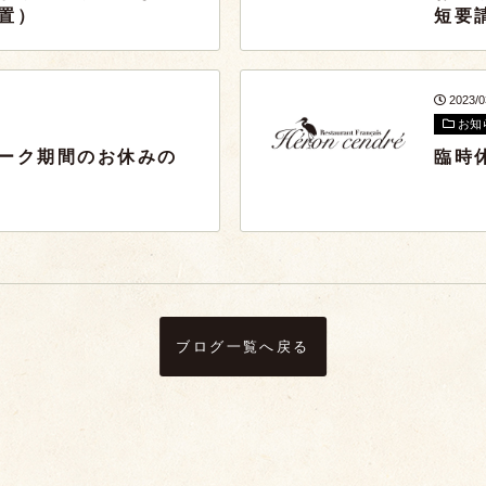
置）
短要
2023/
お知
ーク期間のお休みの
臨時
ブログ一覧へ戻る