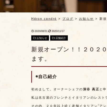
Héron cendré
>
ブログ
>
お知らせ
>
新規
2020/08/31
2020/11/17
お知らせ
店舗紹介
新規オープン！！２０２０
ます。
◉自己紹介
初めまして。オーナーシェフの
深谷 高正
と申
私は名古屋のフレンチとイタリアンのレスト
その内、２０年以上続く老舗イタリアン”アン