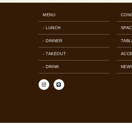
MENU
CON
- LUNCH
SPAC
- DINNER
TABL
- TAKEOUT
ACC
- DRINK
NEW