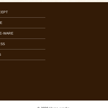
CEPT
E
E-WARE
ESS
S