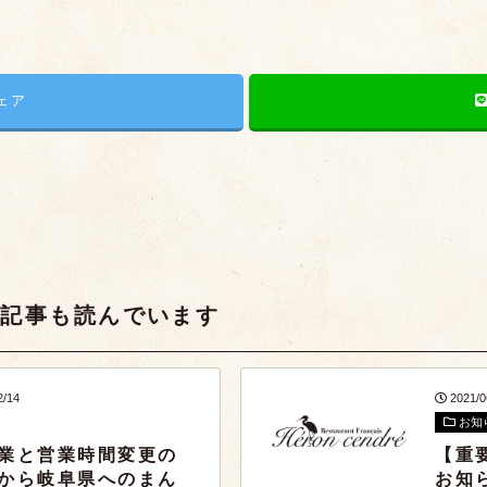
シェア
な記事も読んでいます
2/14
2021/0
お知
業と営業時間変更の
【重
から岐阜県へのまん
お知