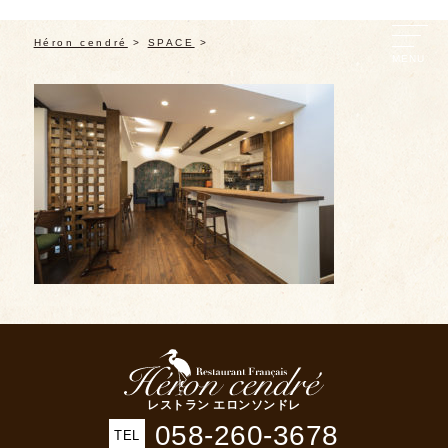
Héron cendré
>
SPACE
>
レストラン エロンソンドレ
058-260-3678
TEL