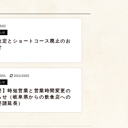
5/02
らせ
改定とショートコース廃止のお
せ
10/01
2021/10/02
らせ
要】時短営業と営業時間変更の
らせ（岐阜県からの飲食店への
要請延長）