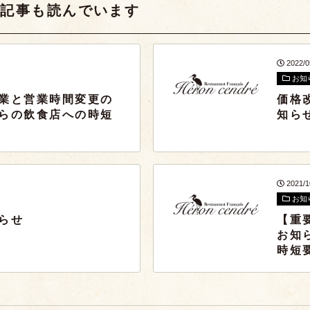
な記事も読んでいます
2022/0
お知
業と営業時間変更の
価格
らの飲食店への時短
知ら
2021/
お知
らせ
【重
お知
時短