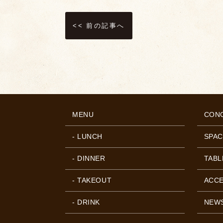
<< 前の記事へ
MENU
CON
- LUNCH
SPAC
- DINNER
TABL
- TAKEOUT
ACC
- DRINK
NEW