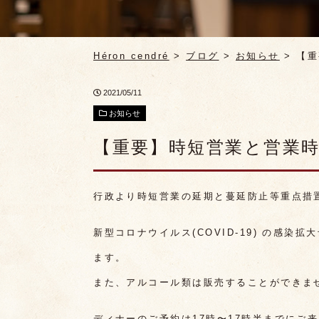
Héron cendré
>
ブログ
>
お知らせ
>
【重
2021/05/11
お知らせ
【重要】時短営業と営業
行政より時短営業の延期と蔓延防止等重点措
新型コロナウイルス(COVID-19) の感染
ます。
また、アルコール類は販売することができま
ディナーのご予約は17時〜17時半までにご