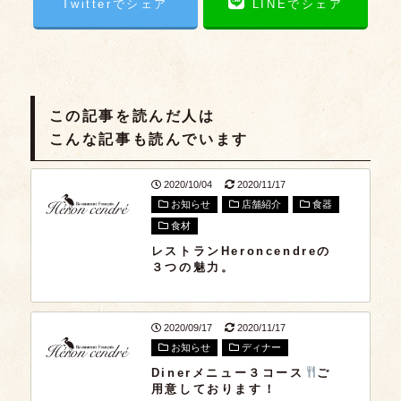
Twitterでシェア
LINEでシェア
この記事を読んだ人は
こんな記事も読んでいます
2020/10/04
2020/11/17
お知らせ
店舗紹介
食器
食材
レストランHeroncendreの
３つの魅力。
2020/09/17
2020/11/17
お知らせ
ディナー
Dinerメニュー３コース
ご
用意しております！